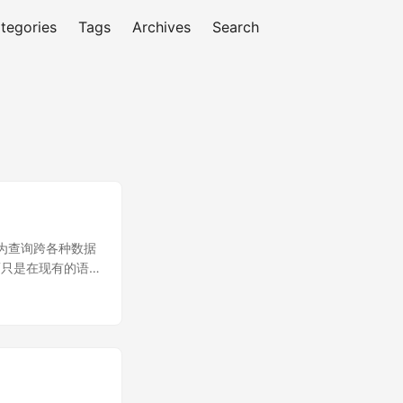
tegories
Tags
Archives
Search
询。它为查询跨各种数据
而只是在现有的语
o Object 和
能上 LINQ 可分为
ovider，查询自定
ON 等都可以作为
 XML。 从语法上
晰明了，比如