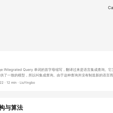
Ca
guage INtegrated Query 单词的首字母缩写，翻译过来是语言集成查
提供了一致的模型，所以叫集成查询。由于这种查询并没有制造新的语言
叫语言集成查询。 基础 在 C# 中，从功能上 LINQ 可分为两类：LINQ t
22
·
12 min
·
LiuYingbo
；从语法上 LINQ 可以分为 LINQ to Object 和 LINQ 扩展方法 纠正： 从功
 Object，查询内存集合，直接把查询编译成 .NET 代码执行。 LINQ to Pr
提供相应数据源的 Provider 并翻译和执行自定义查询，如 XML、JS
的数据源，数据源对应的 LINQ 查询叫 LINQ to <数据源>，比如：LINQ to
结构与算法
： SQL风格：语法和 SQL 相似，部分复杂查询用 SQL 风格语义会更清