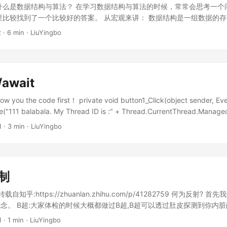
 和 Join 查询。SQL 风格的可读性有绝对优势，但不支持全部标准 LINQ 
什么是数据结构与算法？ 在学习数据结构与算法的时候，常常会思考一个
。 函数风格：以 C# 扩展方法的方式实现，扩展方法即可以是标准库提
里比较找到了一个比较好的答案。 从宏观来讲： 数据结构是一组数据的存
生编程风格，编译后的代码都是函数调用。支持全部标准 LINQ 函数和
。 数据结构为算法服务，算法要作用在特定的数据结构中。 从狭义上来
2
·
6 min
·
LiuYingbo
，可读性不如 SQL 风格。 感谢 @coredx 的纠正。 ...
是去学习比较经典的数据结构和算法。 有点像学习设计模式一样，学习 2
与算法？ 说到设计模式，学习数据结构与算法与学习设计模式非常相似的
，而一般一个开发者学习设计模式的时候，往往会对 23 个设计模式都从头
了个名字之外没啥卵用，就连名字也不一定记得住。 那么是以为 23 种
/await
，而是 23 种设计模式所遵循的 SOLID 原则，即六大设计原则，而开
则，而不是设计模式，六大设计原则是核心，而 23 种设计模式算是 23
how you the code first！ private void button1_Click(object sender, Eve
一定要先搞清楚这一点。否则学习就会事倍功半，当然如果有一定的编码
e("111 balabala. My Thread ID is :" + Thread.CurrentThread.Manage
习数据结构与算法也是一样的，数据结构与算法的核心是时间复杂度和空
onsole.WriteLine("222 balabala. My Thread ID is :" +
1
·
3 min
·
LiuYingbo
六大设计原则一样，掌握了时间复杂度和空间复杂度的评估，那么剩下的
hread.ManagedThreadId); } private async Task AsyncMethod() { var
个个案例而已，而不用死记硬背，当然有一定的编码经验再去学习会更好
onsumingMethod = TimeConsumingMethod(); string Result = await
习思路。 为什么要学习数据结构与算法？ 国内大厂的面试比较爱考，但
onsumingMethod + " + AsyncMethod. My Thread ID is :" +
cebook、微软等更爱考，而且非常难。 可以评估代码性能，写出高性能的代
tThread.ManagedThreadId; Console.WriteLine(Result); //返回值
有名的基础框架，都柔和了很多基础数据解耦股和算法的设计思想 阅读源
制
这个函数就是一个耗时函数，可能是IO操作，也可能是cpu密集型工作。 private Tas
些算法的实现） 提高编程能力 思维提升 简历上可以写一个精通数据结构
hod() { var task = Task.Run(()=> { Console.WriteLine("Helo I am
自知乎:https://zhuanlan.zhihu.com/p/41282759 何为反射?
商开发者的专属？ 当然不是，数据结构与算法的常用的知识点不多，而
thod. My Thread ID is :" + Thread.CurrentThread.ManagedThreadI
念。 B超:大家体检的时候大概都做过B超,B超可以透过肚皮探测到你内
生巧。 数据结构与算法学科的解决问题重点是什么？ 更省更快地存储和
00); Console.WriteLine("Helo I am TimeConsumingMethod after Sle
超是B型超声波,它可以透过肚皮通过向你体内发射B型超声波,当超声波遇
杂度的定义很简单： 算法的执行时间与数据规模之间的增长关系 时间复
1
·
1 min
·
LiuYingbo
+ Thread.CurrentThread.ManagedThreadId); return "Hello I am