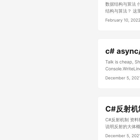
SelectMany
数据结构与算法 
数。纯粹的语法糖
结构与算法？ 这
实现的，完全的原
是操作数据的方法
February 10, 202
随着查询复杂度的提高
与算法这门学科就
如何学习数据结构
模式有 23 种
完之后发现除了记
c# async
不是设计模式本身
握的是六大设计原
Talk is cheap, S
则的案例一样，
Console.WriteLin
式更好一些。 学
AsyncMethod(); C
December 5, 202
于设计模式中的
Thread.CurrentT
结构和算法就是一
ResultFromTimeC
据结构与算法的学
ResultFromTimeC
Google、Fa
Thread.Curren
的数据结构 比较
C#反射机
return } //
阻碍（比如遇到一
TimeConsumingMet
C#反射机制 资料转载
与算法是不是高智
TimeConsumingMe
说明反射的大体概
商。重点还是熟能
Thread.Sleep(50
如何做到的呢?B
间复杂度 时间复
December 5, 202
Thread ID is :" 