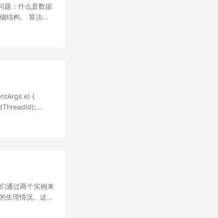
函数，不支持自定义函
问题：什么是数据
供的也可以是自己
储结构。 算法就
任何自定义函数。
讲，就是数据结构
3 种设计模式。
。 我们知道设计
到尾学一遍，但是学
设计模式的核心并
发者一开始最应该掌
 种对于六大设计原
ntArgs e) {
经验再去学设计模
dThreadId);
间复杂度，就像对
经典的常用的数据
一些。 这就是数
是考得不是很难
码 开发时选择合适
是Task的函数可以不用
码的时候可以减少
k<string>
与算法 数据结构
 首先我们通过两个实例来
且也不需要高智
d);
脏的生理情况。这是
处理数据的问题 时
ep(5000). My
到内脏壁的时候就
杂度的全称其实叫